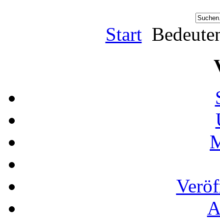
Start
Bedeuten
M
Veröf
A