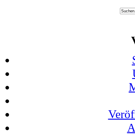
M
Veröf
A