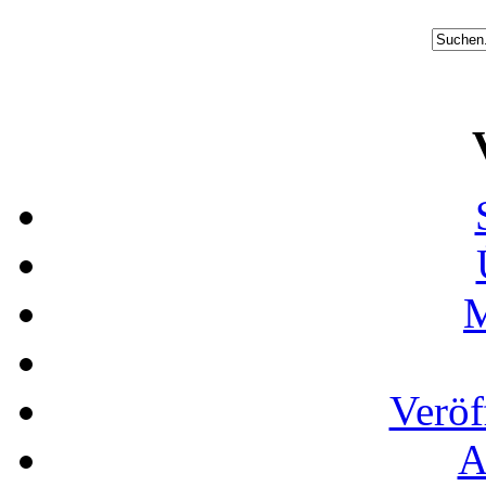
M
Veröf
A